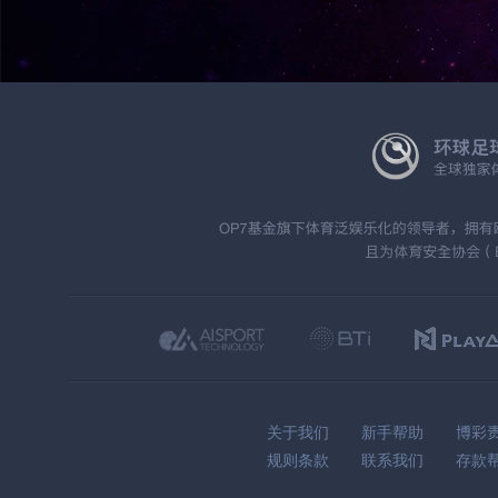
关于我们
新手帮助
规则条款
联系我们
存款