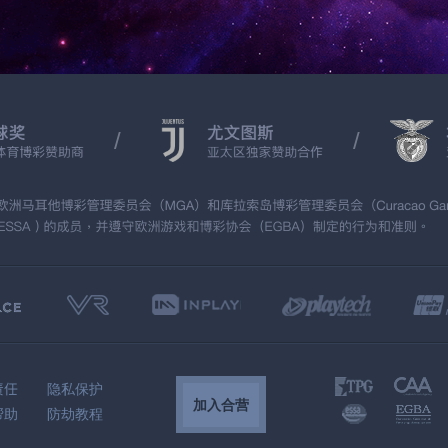
/
/
隐私保护
加入合营
帮助
防劫教程