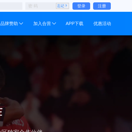
注册
忘记？
品牌赞助
加入合营
APP下载
优惠活动